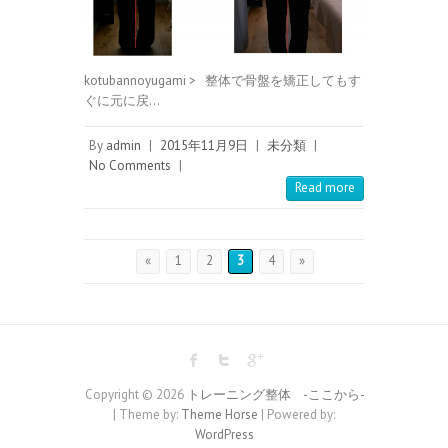
kotubannoyugami > 整体で骨盤を矯正してもす
ぐに元に戻…
By
admin
|
2015年11月9日
|
未分類
|
No Comments
|
Read more
«
1
2
3
4
»
Copyright © 2026
トレーニング整体 -ここから-
| Theme by:
Theme Horse
| Powered by:
WordPress