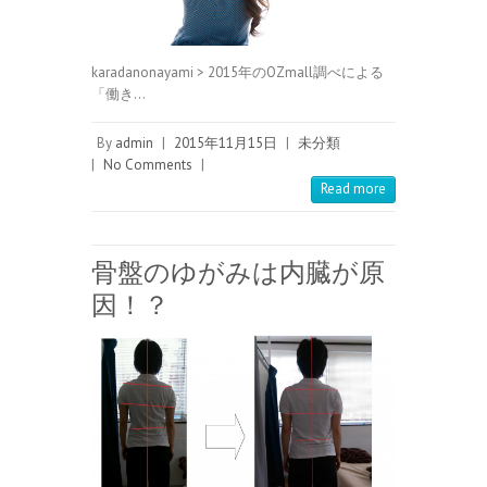
karadanonayami > 2015年のOZmall調べによる
「働き…
By
admin
|
2015年11月15日
|
未分類
|
No Comments
|
Read more
骨盤のゆがみは内臓が原
因！？