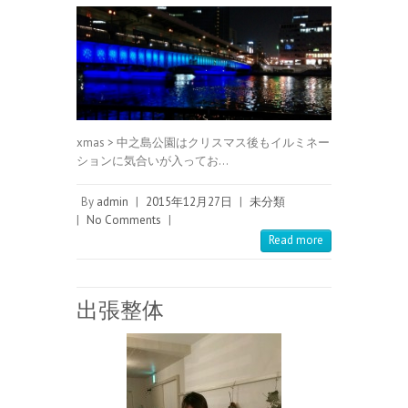
xmas > 中之島公園はクリスマス後もイルミネー
ションに気合いが入ってお…
By
admin
|
2015年12月27日
|
未分類
|
No Comments
|
Read more
出張整体