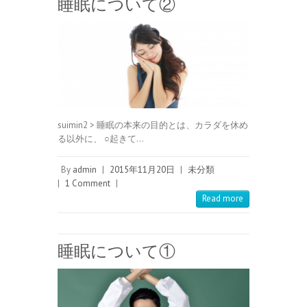
睡眠について②
suimin2 > 睡眠の本来の目的とは、カラダを休め
る以外に、 ○起きて…
By
admin
|
2015年11月20日
|
未分類
|
1 Comment
|
Read more
睡眠について①