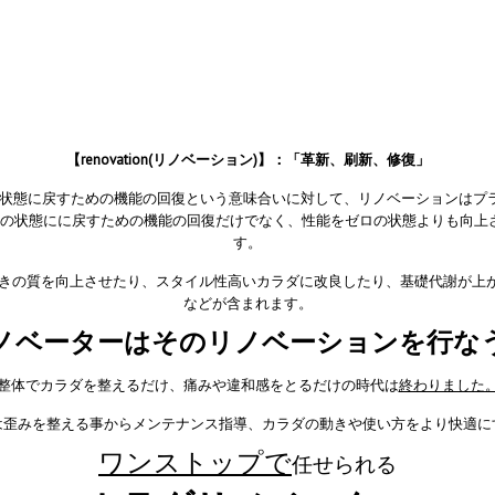
【renovation(リノベーション)】：「革新、刷新、修復」
状態に戻すための機能の回復という意味合いに対して、リノベーションはプ
ロの状態にに戻すための機能の回復だけでなく、性能をゼロの状態よりも向上
す。
動きの質を向上させたり、スタイル性高いカラダに改良したり、基礎代謝が上
などが含まれます。
ノベーターはそのリノベーションを行な
整体でカラダを整えるだけ、痛みや違和感をとるだけの時代は
終わりました
は歪みを整える事からメンテナンス指導、カラダの動きや使い方をより快適に
ワンストップで
任せられる