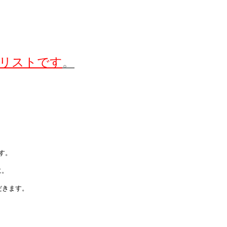
リストです
。
す。
に。
だきます。