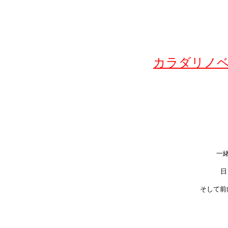
カラダリノ
一
日
そして前