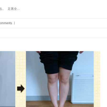
ける。 足裏全…
omments
|