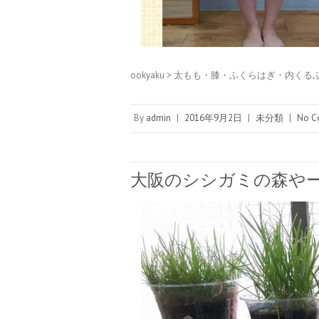
ookyaku > 太もも・膝・ふくらはぎ・内
By
admin
|
2016年9月2日
|
未分類
|
No C
大阪のシシガミの森や