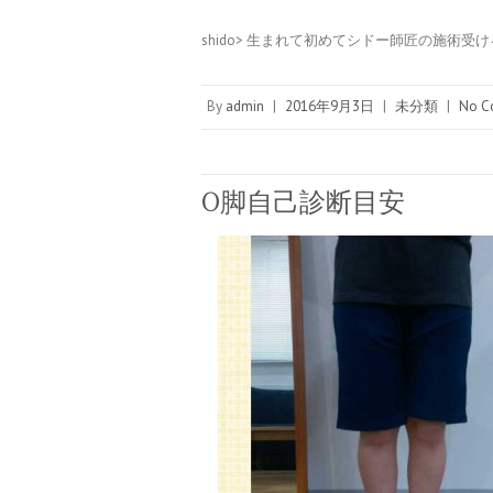
shido> 生まれて初めてシドー師匠の施術受
By
admin
|
2016年9月3日
|
未分類
|
No C
O脚自己診断目安