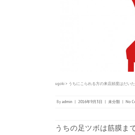
ugoki > うちにこられる方の来店頻度はだい
By
admin
|
2016年9月3日
|
未分類
|
No C
うちの足ツボは筋膜ま