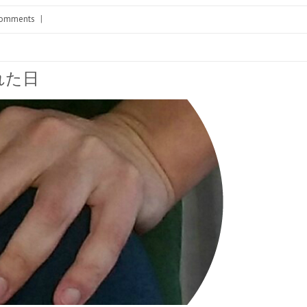
omments
|
れた日