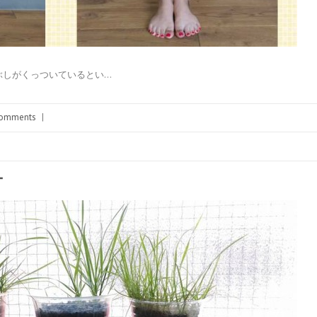
くるぶしがくっついているとい…
omments
|
ー