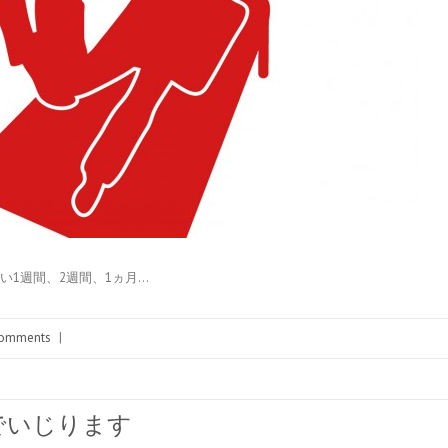
たい1週間、2週間、1ヵ月…
omments
|
でいじります