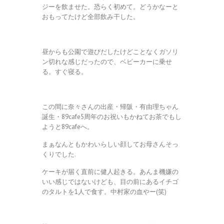
ジーを飲ませた。恐らく初めて。どうかなーと
おもってたけど全部飲み干した。
昼からも公園で遊びだしたけどことなくガソリ
ン切れな感じだったので、ベビーカーに乗せ
る。すぐ寝る。
この間に奈々さんの出産・帰阪・有由理ちゃん
誕生・89cafe5周年のお祝いもかねてお茶でもし
ようと89cafeへ。
まぁなんともかわいらしい顔してお母さんそっ
くりでした.
ケーキが届く直前に健人起きる。あんま機嫌の
いい感じではないけども、目の前にあるイチゴ
のタルトを1人で食す。中村家の血やー(笑)