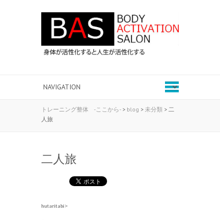
トレーニング整体 -ここから-
>
blog
>
未分類
>
二
人旅
二人旅
hutaritabi>