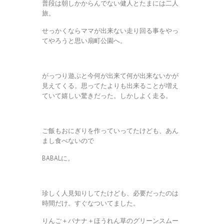
普段は朝しかからんでない健人とたまには二人
旅。
せっかくならママが出来ない走り回る事をやっ
てやろうと思い扇町公園へ。
がっつり遊ぶと今何が出来て何が出来ないかが
見えてくる。思ってたよりも出来ることが増え
ていて嬉しい驚きだった。しかしよく走る。
ご飯もおにぎりを作っていってたけども、あん
まし食べないので
BABALに。
珍しく人見知りしてたけども、必要だったのは
時間だけ。すぐなついてました。
りんご＋バナナ＋ほうれん草のグリーンスムー